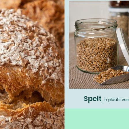
Spelt
, in plaats va