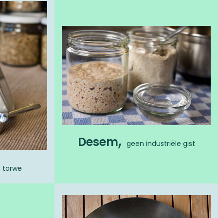
,
Desem
geen industriële gist
n tarwe