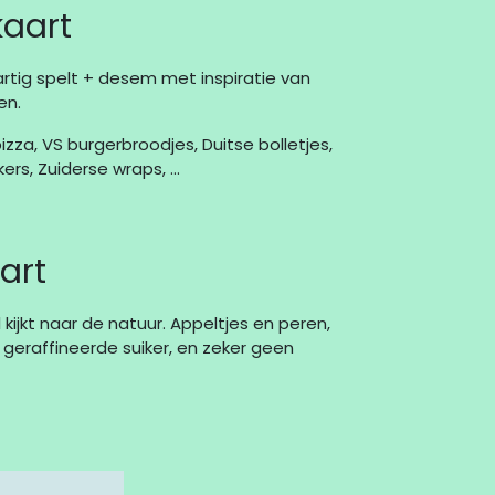
kaart
rtig spelt + desem met inspiratie van
en.
izza, VS burgerbroodjes, Duitse bolletjes,
rs, Zuiderse wraps, ...
art
ijkt naar de natuur. Appeltjes en peren,
 geraffineerde suiker, en zeker geen