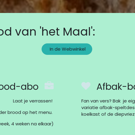
d van 'het Maal':
In de Webwinkel
rood-abo
Afbak-b
Laat je verrassen!
Fan van vers?
Bak je ei
variatie afbak-speltde
nder brood op het menu.
koelkast of de diepvrie
week, 4 weken na elkaar)