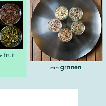
fruit
en
granen
extra