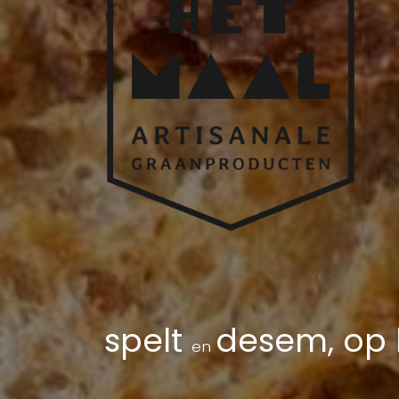
spelt
desem, op 
en