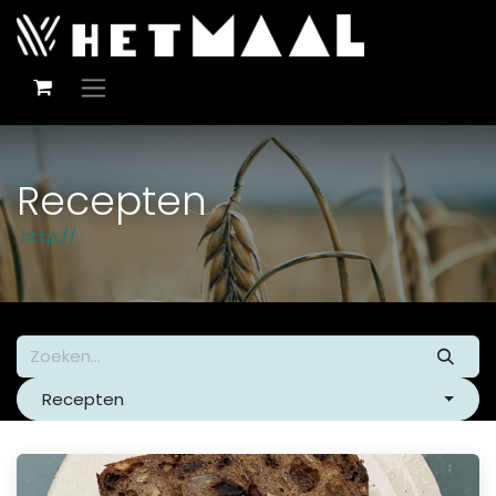
Overslaan naar inhoud
Recepten
http://
Recepten