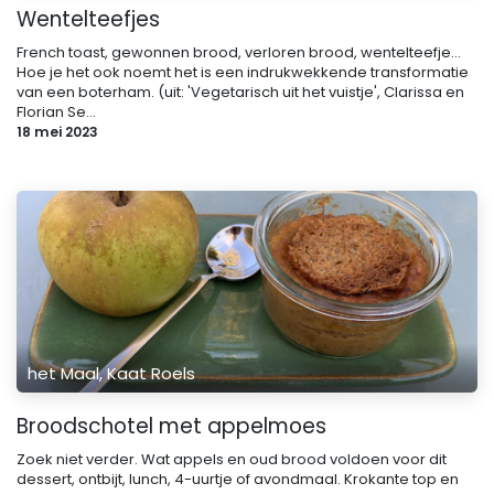
Wentelteefjes
French toast, gewonnen brood, verloren brood, wentelteefje...
Hoe je het ook noemt het is een indrukwekkende transformatie
van een boterham. (uit: 'Vegetarisch uit het vuistje', Clarissa en
Florian Se...
18 mei 2023
het Maal, Kaat Roels
Broodschotel met appelmoes
Zoek niet verder. Wat appels en oud brood voldoen voor dit
dessert, ontbijt, lunch, 4-uurtje of avondmaal. Krokante top en