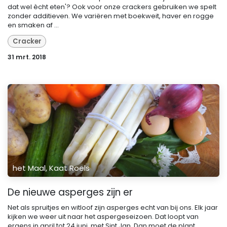
dat wel ècht eten'? Ook voor onze crackers gebruiken we spelt
zonder additieven. We variëren met boekweit, haver en rogge
en smaken af ...
Cracker
31 mrt. 2018
het Maal, Kaat Roels
De nieuwe asperges zijn er
Net als spruitjes en witloof zijn asperges echt van bij ons. Elk jaar
kijken we weer uit naar het aspergeseizoen. Dat loopt van
ergens in april tot 24 juni, met Sint Jan. Dan moet de plant