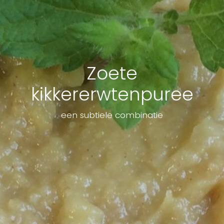
Zoete
kikkererwtenpuree
een subtiele combinatie