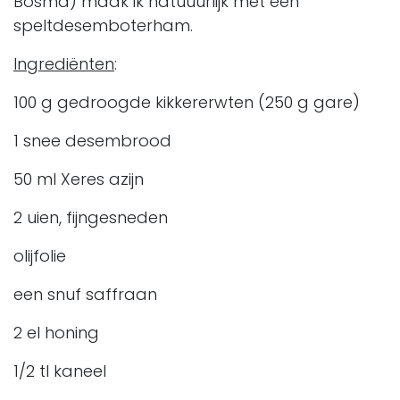
Bosma) maak ik natuuurlijk met een
speltdesemboterham.
Ingrediënten
:
100 g gedroogde kikkererwten (250 g gare)
1 snee desembrood
50 ml Xeres azijn
2 uien, fijngesneden
olijfolie
een snuf saffraan
2 el honing
1/2 tl kaneel